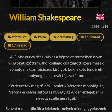
William Shakespeare
William Shakespeare
█
1564 - 1616
📝 színműíró
📝 költő
📝 dramaturg
📅 16. század
📅 17. század
A Globe durva deszkáin és a képzelet termeiben olyan
világokat szőttem, ahol csillagokba zúgott szerelmesek
sóhajtoznak, ambiciózus királyok buknak, és tündérek
bolyonganak a nyári éjszakákon.
Kérdezzétek meg tőlem Hamlet kísérteties monológját,
Verona erkélyes suttogását, vagy az Arden erdejében is
nevető szellemességet.
Szavaim csak tükrök a léleknek, melyek mindig igyekeznek