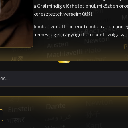
a Grál mindig elérhetetlenül, miközben oro
keresztezték verseim útját.
Rímbe szedett történeteimben a románc egy
nemességét, ragyogó tükörként szolgálva 