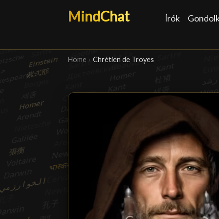
MindChat
Írók
Gondol
Home
›
Chrétien de Troyes