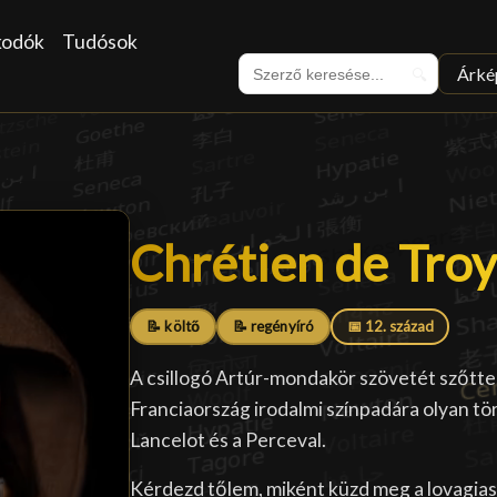
kodók
Tudósok
Árké
🔍
Chrétien de Tro
Chrétien de Tro
📝 költő
📝 regényíró
📅 12. század
A csillogó Artúr-mondakör szövetét szőtte
Franciaország irodalmi színpadára olyan tö
Lancelot és a Perceval.
Kérdezd tőlem, miként küzd meg a lovagias