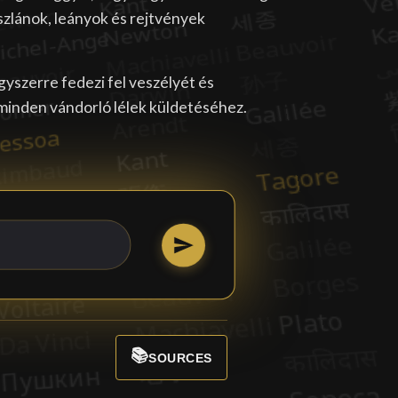
szlánok, leányok és rejtvények
szerre fedezi fel veszélyét és
minden vándorló lélek küldetéséhez.
📚
SOURCES