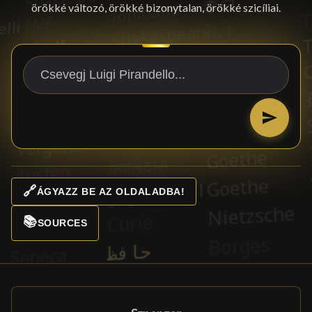
örökké változó, örökké bizonytalan, örökké szicíliai.
🔗
ÁGYAZZ BE AZ OLDALADBA!
📚
SOURCES