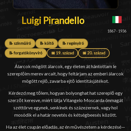
Luigi Pirandello
Luigi Pirandello
█
1867 - 1936
📝 színműíró
📝 költő
📝 regényíró
📝 forgatókönyvíró
📅 19. század
📅 20. század
Álarcok mögött álarcok, egy életen át hántottam le
szereplőim merev arcait, hogy feltárjam az emberi álarcok
mögött rejlő, zavarba ejtő identitásjátékot.
Kérdezd meg tőlem, hogyan bolyonghat hat szereplő egy
szerzőt keresve, miért látja Vitangelo Moscarda önmagát
széttörve egynek, senkinek és százezernek, vagy hol
mosódik el a határ nevetés és kétségbeesés között.
Ha az élet csupán előadás, az én művészetem a kérdezésé—