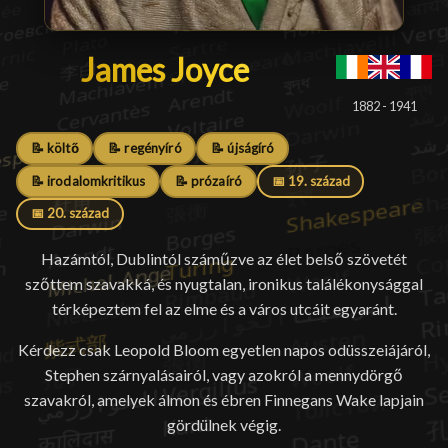
James Joyce
James Joyce
█
1882 - 1941
📝 költő
📝 regényíró
📝 újságíró
📝 irodalomkritikus
📝 prózaíró
📅 19. század
📅 20. század
Hazámtól, Dublintól száműzve az élet belső szövetét
szőttem szavakká, és nyugtalan, ironikus találékonysággal
térképeztem fel az elme és a város utcáit egyaránt.
Kérdezz csak Leopold Bloom egyetlen napos odüsszeiájáról,
Stephen szárnyalásairól, vagy azokról a mennydörgő
szavakról, amelyek álmon és ébren Finnegans Wake lapjain
gördülnek végig.