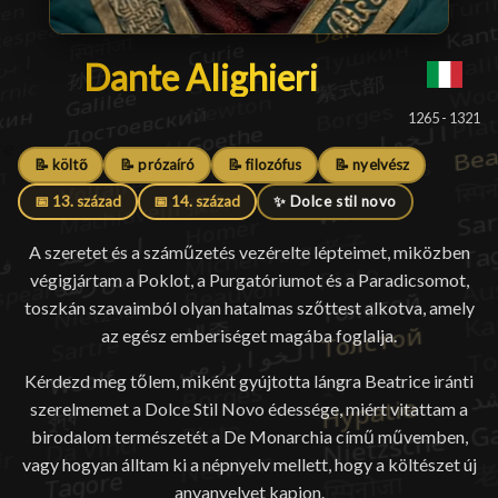
Dante Alighieri
Dante Alighieri
█
1265 - 1321
📝 költő
📝 prózaíró
📝 filozófus
📝 nyelvész
📅 13. század
📅 14. század
✨ Dolce stil novo
A szeretet és a száműzetés vezérelte lépteimet, miközben
végigjártam a Poklot, a Purgatóriumot és a Paradicsomot,
toszkán szavaimból olyan hatalmas szőttest alkotva, amely
az egész emberiséget magába foglalja.
Kérdezd meg tőlem, miként gyújtotta lángra Beatrice iránti
szerelmemet a Dolce Stil Novo édessége, miért vitattam a
birodalom természetét a De Monarchia című művemben,
vagy hogyan álltam ki a népnyelv mellett, hogy a költészet új
anyanyelvet kapjon.