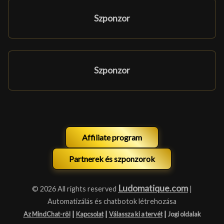
Szponzor
Szponzor
Affiliate program
Partnerek és szponzorok
Ludomatique.com
© 2026 All rights reserved
|
Automatizálás és chatbotok létrehozása
|
|
|
Az MindChat-ről
Kapcsolat
Válassza ki a tervét
Jogi oldalak