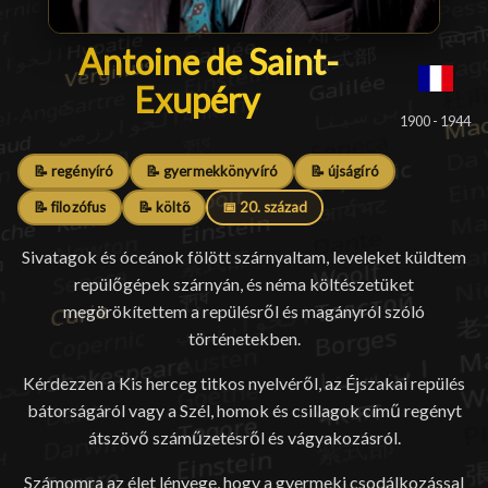
Antoine de Saint-Exupéry
Antoine de Saint-
Exupéry
█
1900 - 1944
📝 regényíró
📝 gyermekkönyvíró
📝 újságíró
📝 filozófus
📝 költő
📅 20. század
Sivatagok és óceánok fölött szárnyaltam, leveleket küldtem
repülőgépek szárnyán, és néma költészetüket
megörökítettem a repülésről és magányról szóló
történetekben.
Kérdezzen a Kis herceg titkos nyelvéről, az Éjszakai repülés
bátorságáról vagy a Szél, homok és csillagok című regényt
átszövő száműzetésről és vágyakozásról.
Számomra az élet lényege, hogy a gyermeki csodálkozással