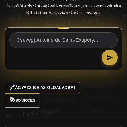
és a pilóta elszántságával keressük azt, ami a szem számára
láthatatlan, de a szív számára lényeges.
🔗
ÁGYAZZ BE AZ OLDALADBA!
📚
SOURCES