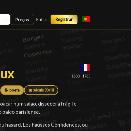
Preços
🔍
Entrar
Registrar
aux
aux
█
1688 - 1763
📝 poeta
📅 século XVIII
çar num salão, dissecei a frágil e
 palco parisiense.
du hasard, Les Fausses Confidences, ou