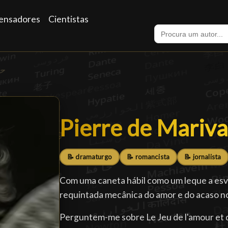
ensadores
Cientistas
Pierre de Mariv
Pierre de Mariv
📝 dramaturgo
📝 romancista
📝 jornalista
Com uma caneta hábil como um leque a esvoa
requintada mecânica do amor e do acaso no
Perguntem-me sobre Le Jeu de l'amour et 