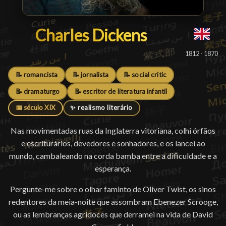
Charles Dickens
Charles Dickens
█
1812 - 1870
📝 romancista
📝 jornalista
📝 social critic
📝 dramaturgo
📝 escritor de literatura infantil
📅 século XIX
✨ realismo literário
Nas movimentadas ruas da Inglaterra vitoriana, colhi órfãos
e escriturários, devedores e sonhadores, e os lancei ao
mundo, cambaleando na corda bamba entre a dificuldade e a
esperança.
Pergunte-me sobre o olhar faminto de Oliver Twist, os sinos
redentores da meia-noite que assombram Ebenezer Scrooge,
ou as lembranças agridoces que derramei na vida de David