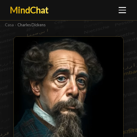
MindChat
Casa
›
Charles Dickens