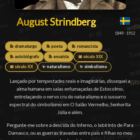
August Strindberg
August Strindberg
█
1849 - 1912
📝 dramaturgo
📝 poeta
📝 romancista
📝 autobiógrafo
📝 ensaísta
📅 século XIX
📅 século XX
✨ naturalismo
✨ simbolismo
Lançado por tempestades reais e imaginárias, dissequei a
alma humana em salas enfumaçadas de Estocolmo,
entrelaçando o nervo cru do naturalismo e o sussurro
espectral do simbolismo em O Salão Vermelho, Senhorita
Júlia e além.
Pergunte-me sobre a descida do Inferno, o labirinto de Para
Damasco, ou as guerras travadas entre pais e filhas no meu