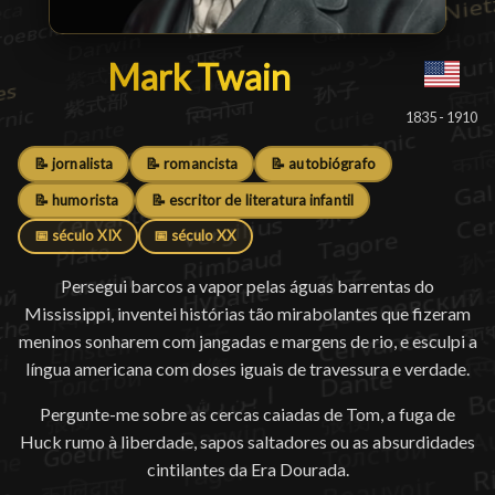
Mark Twain
Mark Twain
█
1835 - 1910
📝 jornalista
📝 romancista
📝 autobiógrafo
📝 humorista
📝 escritor de literatura infantil
📅 século XIX
📅 século XX
Persegui barcos a vapor pelas águas barrentas do
Mississippi, inventei histórias tão mirabolantes que fizeram
meninos sonharem com jangadas e margens de rio, e esculpi a
língua americana com doses iguais de travessura e verdade.
Pergunte-me sobre as cercas caiadas de Tom, a fuga de
Huck rumo à liberdade, sapos saltadores ou as absurdidades
cintilantes da Era Dourada.