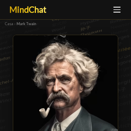
MindChat
Casa
›
Mark Twain