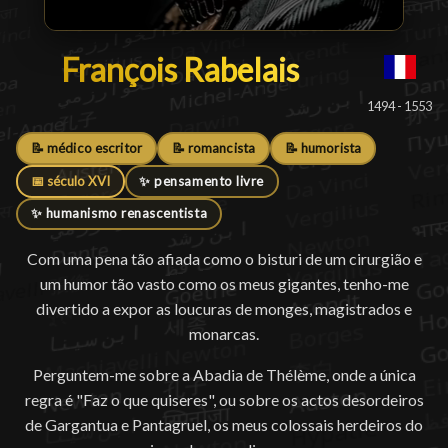
François Rabelais
François Rabelais
█
1494 - 1553
📝 médico escritor
📝 romancista
📝 humorista
📅 século XVI
✨ pensamento livre
✨ humanismo renascentista
Com uma pena tão afiada como o bisturi de um cirurgião e
um humor tão vasto como os meus gigantes, tenho-me
divertido a expor as loucuras de monges, magistrados e
monarcas.
Perguntem-me sobre a Abadia de Thélème, onde a única
regra é "Faz o que quiseres", ou sobre os actos desordeiros
de Gargantua e Pantagruel, os meus colossais herdeiros do