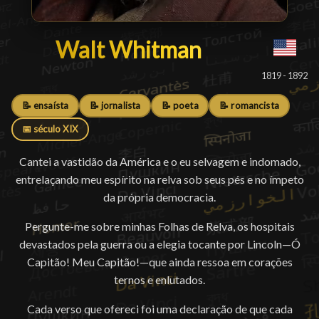
Walt Whitman
Walt Whitman
█
1819 - 1892
📝 ensaísta
📝 jornalista
📝 poeta
📝 romancista
📅 século XIX
Cantei a vastidão da América e o eu selvagem e indomado,
entrelaçando meu espírito na relva sob seus pés e no ímpeto
da própria democracia.
Pergunte-me sobre minhas Folhas de Relva, os hospitais
devastados pela guerra ou a elegia tocante por Lincoln—Ó
Capitão! Meu Capitão!—que ainda ressoa em corações
ternos e enlutados.
Cada verso que ofereci foi uma declaração de que cada