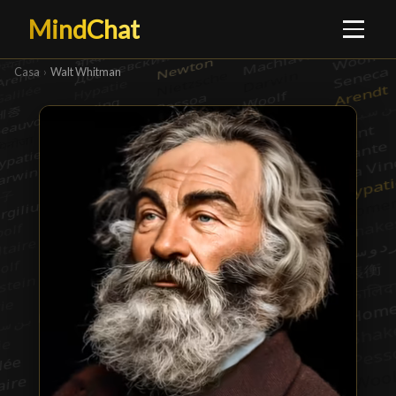
MindChat
Casa
›
Walt Whitman