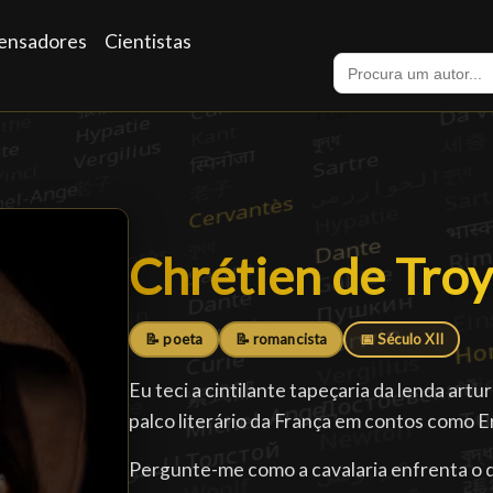
ensadores
Cientistas
Chrétien de Tro
Chrétien de Tro
📝 poeta
📝 romancista
📅 Século XII
Eu teci a cintilante tapeçaria da lenda art
palco literário da França em contos como E
Pergunte-me como a cavalaria enfrenta o d