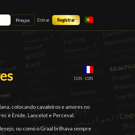
Preços
🔍
Entrar
Registrar
yes
yes
█
1135 - 1181
uriana, colocando cavaleiros e amores no
rec e Enide, Lancelot e Perceval.
esejo, ou como o Graal brilhava sempre