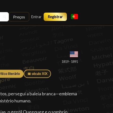
Preços
🔍
Entrar
Registrar
█
1819 - 1891
rítico literário
📅 século XIX
itos, persegui a baleia branca—emblema
mistério humano.
ias, o gentil Queequeg e o sombrio