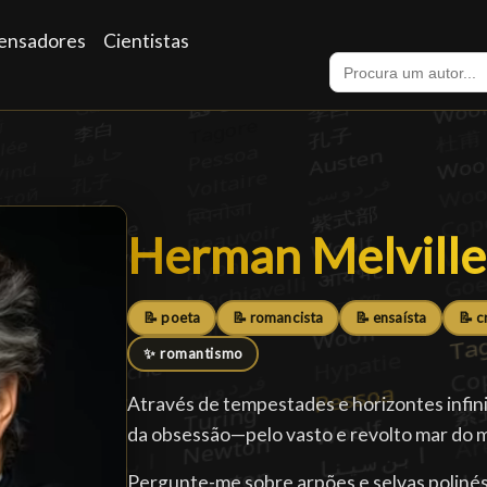
ensadores
Cientistas
Herman Melville
Herman Melville
📝 poeta
📝 romancista
📝 ensaísta
📝 c
✨ romantismo
Através de tempestades e horizontes infin
da obsessão—pelo vasto e revolto mar do 
Pergunte-me sobre arpões e selvas polinés