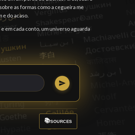
u sobre as formas como a cegueira me
m e do acaso.
s, e em cada conto, um universo aguarda
📚
SOURCES