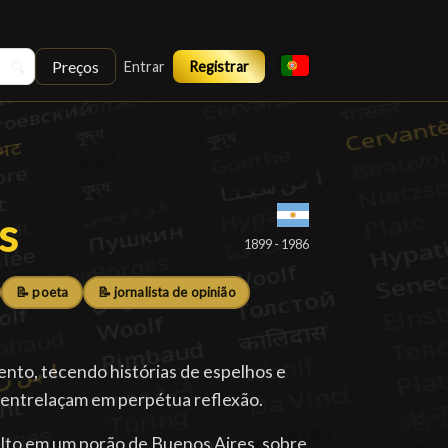
Preços
🔍
Entrar
Registrar
s
s
█
1899 - 1986
📝 poeta
📝 jornalista de opinião
mento, tecendo histórias de espelhos e
e entrelaçam em perpétua reflexão.
lto em um porão de Buenos Aires, sobre