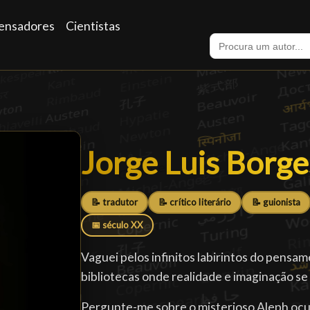
ensadores
Cientistas
Jorge Luis Borge
Jorge Luis Borge
📝 tradutor
📝 crítico literário
📝 guionista
📅 século XX
Vaguei pelos infinitos labirintos do pensa
bibliotecas onde realidade e imaginação s
Pergunte-me sobre o misterioso Aleph ocu