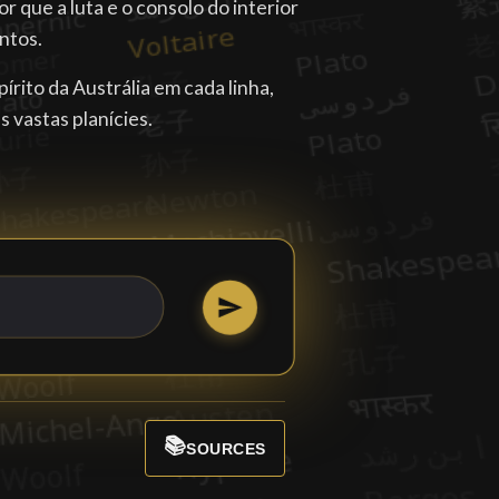
or que a luta e o consolo do interior
ntos.
írito da Austrália em cada linha,
 vastas planícies.
📚
SOURCES