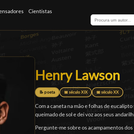
ensadores
Cientistas
Henry Lawson
Henry Lawson
█
📝 poeta
📅 século XIX
📅 século XX
Com a caneta na mão e folhas de eucalipto 
queimado de sol e dei voz aos seus andaril
Pergunte-me sobre os acampamentos dos tr