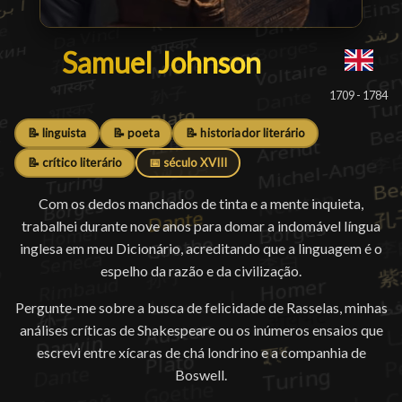
Samuel Johnson
Samuel Johnson
█
1709 - 1784
📝 linguista
📝 poeta
📝 historiador literário
📝 crítico literário
📅 século XVIII
Com os dedos manchados de tinta e a mente inquieta,
trabalhei durante nove anos para domar a indomável língua
inglesa em meu Dicionário, acreditando que a linguagem é o
espelho da razão e da civilização.
Pergunte-me sobre a busca de felicidade de Rasselas, minhas
análises críticas de Shakespeare ou os inúmeros ensaios que
escrevi entre xícaras de chá londrino e a companhia de
Boswell.