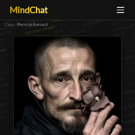
MindChat
Casa
›
Pierre de Ronsard