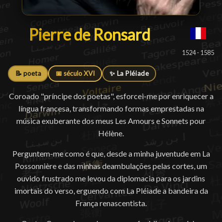
Pierre de Ronsard
Pierre de Ronsard
█
1524 - 1585
📝 poeta
📅 século XVI
✨ La Pléiade
Coroado "príncipe dos poetas", esforcei-me por enriquecer a
língua francesa, transformando formas emprestadas na
música exuberante dos meus Les Amours e Sonnets pour
Hélène.
Perguntem-me como é que, desde a minha juventude em La
Possonnière e das minhas deambulações pelas cortes, um
ouvido frustrado me levou da diplomacia para os jardins
imortais do verso, erguendo com La Pléiade a bandeira da
França renascentista.