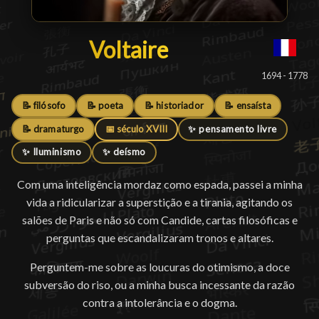
Voltaire
Voltaire
█
1694 - 1778
📝 filósofo
📝 poeta
📝 historiador
📝 ensaísta
📝 dramaturgo
📅 século XVIII
✨ pensamento livre
✨ Iluminismo
✨ deísmo
Com uma inteligência mordaz como espada, passei a minha
vida a ridicularizar a superstição e a tirania, agitando os
salões de Paris e não só com Candide, cartas filosóficas e
perguntas que escandalizaram tronos e altares.
Perguntem-me sobre as loucuras do otimismo, a doce
subversão do riso, ou a minha busca incessante da razão
contra a intolerância e o dogma.