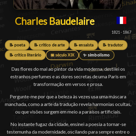
Charles Baudelaire
Charles Baudelaire
█
1821 - 1867
📝 poeta
📝 crítico de arte
📝 ensaísta
📝 tradutor
📝 crítico literário
📅 século XIX
✨ simbolismo
Das flores do mal ao pintor da vida moderna, destilei os
estranhos perfumes e as dores secretas de uma Paris em
transformação em versos e prosa.
Pergunte-me por que a beleza às vezes usa uma máscara
manchada, como a arte da tradução revela harmonias ocultas,
ou que visões surgem em meio a paraísos artificiais.
No instante fugaz da cidade, ensinei a poesia a tornar-se
testemunha da modernidade, oscilando para sempre entre o