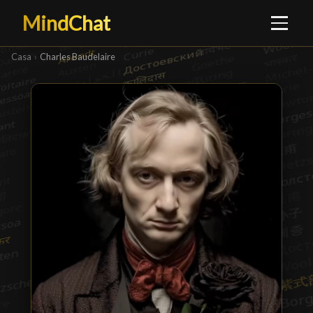
MindChat
Casa
›
Charles Baudelaire