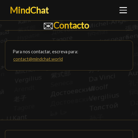
MindChat
Contacto
Contacto
█
✉️
Para nos contactar, escreva para:
contact@mindchat.world