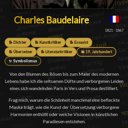
Charles Baudelaire
Charles Baudelaire
█
1821 - 1867
📝 Dichter
📝 Kunstkritiker
📝 Essayist
📝 Übersetzer
📝 Literaturkritiker
📅 19. Jahrhundert
✨ Symbolismus
Von den Blumen des Bösen bis zum Maler des modernen
Lebens habe ich die seltsamen Düfte und verborgenen Leiden
eines sich wandelnden Paris in Vers und Prosa destilliert.
Frag mich, warum die Schönheit manchmal eine befleckte
Maske trägt, wie die Kunst der Übersetzung verborgene
Harmonien enthüllt oder welche Visionen in künstlichen
Paradiesen entstehen.