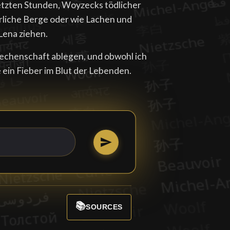
etzten Stunden, Woyzecks tödlicher
rliche Berge oder wie Lachen und
Lena ziehen.
echenschaft ablegen, und obwohl ich
ein Fieber im Blut der Lebenden.
📚
SOURCES