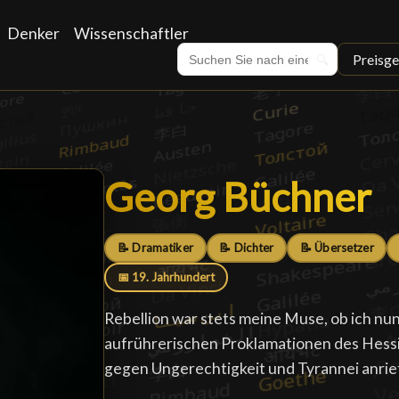
Denker
Wissenschaftler
Preisge
🔍
Georg Büchner
Georg Büchner
📝 Dramatiker
📝 Dichter
📝 Übersetzer
📅 19. Jahrhundert
Rebellion war stets meine Muse, ob ich nun 
aufrührerischen Proklamationen des Hess
gegen Ungerechtigkeit und Tyrannei anrie