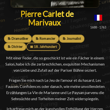
Pierre Carlet de Marivaux
Pierre Carlet de
Marivaux
█
1688 - 1763
📝 Dramatiker
📝 Romancier
📝 Journalist
📝 Dichter
📅 18. Jahrhundert
Mit einer Feder, die so geschickt ist wie ein Fächer in einem
Salon, habe ich die zerbrechlichen, exquisiten Mechanismen
von Liebe und Zufall auf der Pariser Bühne seziert.
Fragen Sie mich nach Le Jeu de l'amour et du hasard, Les
Fausses Confidences oder danach, wie meine unvollendeten
Erzählungen La Vie de Marianne und Le Paysan parvenu die
Sehnsüchte und Torheiten meiner Zeit widerspiegeln.
Ich erfreue mich an der kunstvollen Enthüllung der Herzen,