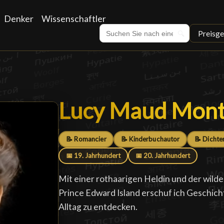
Denker
Wissenschaftler
Preisge
🔍
Lucy Maud Mon
Lucy Maud Mon
📝 Romancier
📝 Kinderbuchautor
📝 Dichte
📅 19. Jahrhundert
📅 20. Jahrhundert
Mit einer rothaarigen Heldin und der wil
Prince Edward Island erschuf ich Geschicht
Alltag zu entdecken.