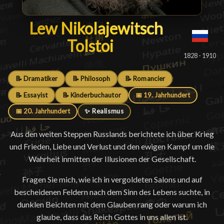
Lew Nikolajewitsch Tolstoi
Lew Nikolajewitsch
Tolstoi
█
1828 - 1910
📝 Dramatiker
📝 Philosoph
📝 Romancier
📝 Essayist
📝 Kinderbuchautor
📅 19. Jahrhundert
📅 20. Jahrhundert
✨ Realismus
Aus den weiten Steppen Russlands berichtete ich über Krieg
und Frieden, Liebe und Verlust und den ewigen Kampf um die
Wahrheit inmitten der Illusionen der Gesellschaft.
Fragen Sie mich, wie ich in vergoldeten Salons und auf
bescheidenen Feldern nach dem Sinn des Lebens suchte, in
dunklen Beichten mit dem Glauben rang oder warum ich
glaube, dass das Reich Gottes in uns allen ist.