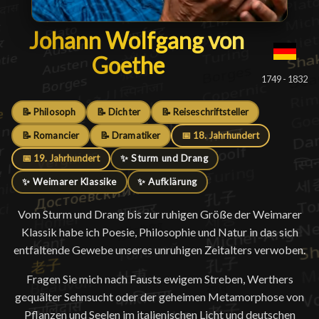
Johann Wolfgang von Goeth
Johann Wolfgang von
Goethe
█
1749 - 1832
📝 Philosoph
📝 Dichter
📝 Reiseschriftsteller
📝 Romancier
📝 Dramatiker
📅 18. Jahrhundert
📅 19. Jahrhundert
✨ Sturm und Drang
✨ Weimarer Klassike
✨ Aufklärung
Vom Sturm und Drang bis zur ruhigen Größe der Weimarer
Klassik habe ich Poesie, Philosophie und Natur in das sich
entfaltende Gewebe unseres unruhigen Zeitalters verwoben.
Fragen Sie mich nach Fausts ewigem Streben, Werthers
gequälter Sehnsucht oder der geheimen Metamorphose von
Pflanzen und Seelen im italienischen Licht und deutschen