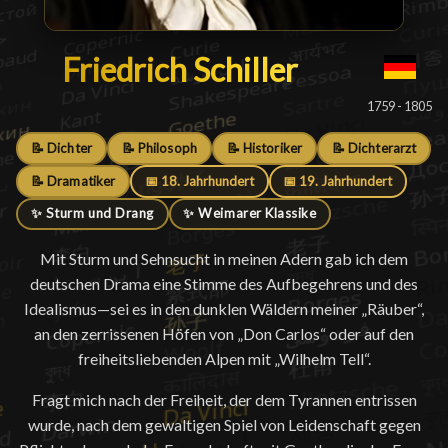
Friedrich Schiller
Friedrich Schiller
█
1759 - 1805
📝 Dichter
📝 Philosoph
📝 Historiker
📝 Dichterarzt
📝 Dramatiker
📅 18. Jahrhundert
📅 19. Jahrhundert
✨ Sturm und Drang
✨ Weimarer Klassike
Mit Sturm und Sehnsucht in meinen Adern gab ich dem
deutschen Drama eine Stimme des Aufbegehrens und des
Idealismus—sei es in den dunklen Wäldern meiner „Räuber“,
an den zerrissenen Höfen von „Don Carlos“ oder auf den
freiheitsliebenden Alpen mit „Wilhelm Tell“.
Fragt mich nach der Freiheit, der dem Tyrannen entrissen
wurde, nach dem gewaltigen Spiel von Leidenschaft gegen