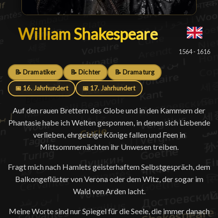
William Shakespeare
William Shakespeare
█
1564 - 1616
📝 Dramatiker
📝 Dichter
📝 Dramaturg
📅 16. Jahrhundert
📅 17. Jahrhundert
Auf den rauen Brettern des Globe und in den Kammern der
Phantasie habe ich Welten gesponnen, in denen sich Liebende
verlieben, ehrgeizige Könige fallen und Feen in
Mittsommernächten ihr Unwesen treiben.
Fragt mich nach Hamlets geisterhaftem Selbstgespräch, dem
Balkongeflüster von Verona oder dem Witz, der sogar im
Wald von Arden lacht.
Meine Worte sind nur Spiegel für die Seele, die immer danach