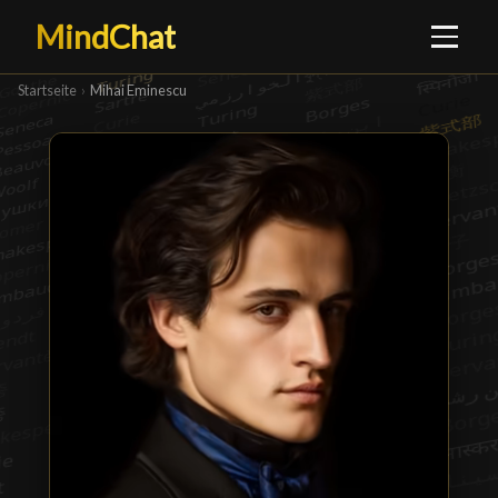
MindChat
Startseite
›
Mihai Eminescu