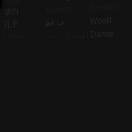
Partnerský program
Partneři a sponzoři
Ludomatique.com
 All rights reserved
| Tvorba automatizace a c
|
|
|
O MindChat
Kontakt
Vyberte si svůj plán
Právní stránky