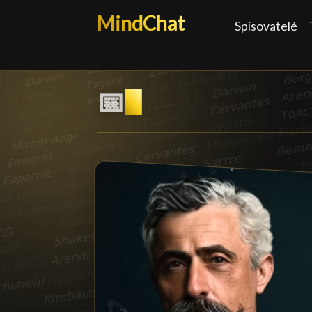
MindChat
Spisovatelé
📅
19. století
█