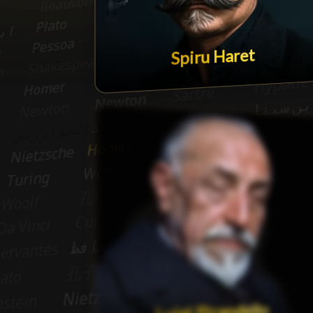
Spiru Haret
Luigi Pirandello