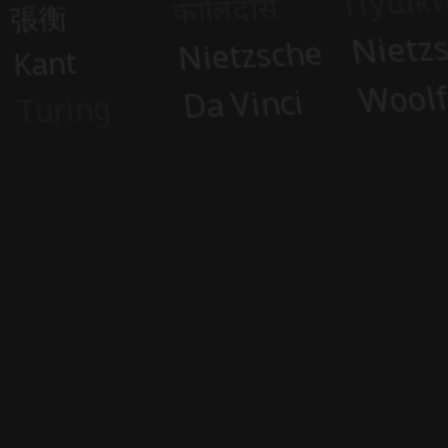
Sponzor
hatbotů