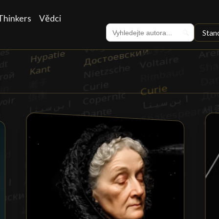
Thinkers
Vědci
Stan
🔍