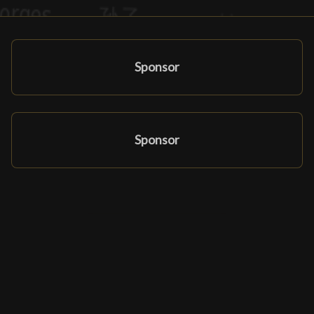
Sponsor
Sponsor
Affiliate Programma
Partners en sponsors
Ludomatique.com
© 2026 All rights reserved
|