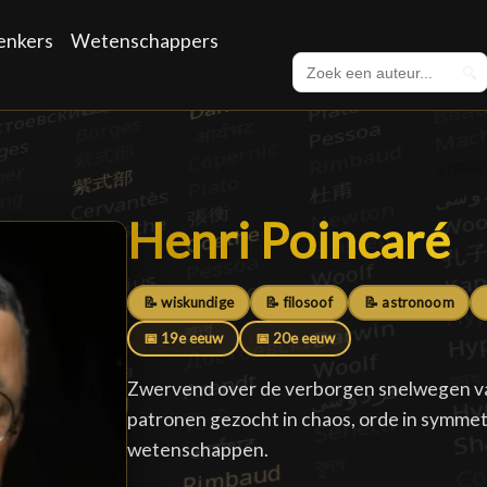
enkers
Wetenschappers
🔍
Henri Poincaré
Henri Poincaré
█
📝 wiskundige
📝 filosoof
📝 astronoom
📅 19e eeuw
📅 20e eeuw
Zwervend over de verborgen snelwegen va
patronen gezocht in chaos, orde in symmet
wetenschappen.