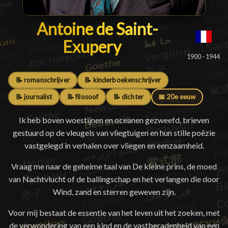
Antoine de Saint-Exupery
Antoine de Saint-
Exupery
█
1900 - 1944
📝 romanschrijver
📝 kinderboekenschrijver
📝 journalist
📝 filosoof
📝 dichter
📅 20e eeuw
Ik heb boven woestijnen en oceanen gezweefd, brieven
gestuurd op de vleugels van vliegtuigen en hun stille poëzie
vastgelegd in verhalen over vliegen en eenzaamheid.
Vraag me naar de geheime taal van De kleine prins, de moed
van Nachtvlucht of de ballingschap en het verlangen die door
Wind, zand en sterren geweven zijn.
Voor mij bestaat de essentie van het leven uit het zoeken, met
de verwondering van een kind en de vastberadenheid van een