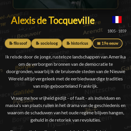
Alexis de Tocqueville
Alexis de Tocqueville
█
1805 - 1859
📝 filosoof
📝 socioloog
📝 historicus
📅 19e eeuw
Ik reisde door de jonge, rusteloze landschappen van Amerika
om de verborgen bronnen van de democratie te
doorgronden, waarbij ik de bruisende steden van de Nieuwe
Wereld altijd vergeleek met de eerbiedwaardige tradities
van mijn geboorteland Frankrijk.
Vraag me hoe vrijheid gedijt - of faalt - als individuen en
massa's van plaats ruilen in het drama van de geschiedenis en
waarom de schaduwen van het oude regime blijven hangen,
gehuld in de retoriek van revoluties.