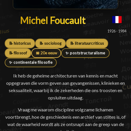
Michel Foucault
Michel Foucault
█
1926 - 1984
📝 historicus
📝 socioloog
📝 literatuurcriticus
📝 filosoof
📅 20e eeuw
✨ poststructuralisme
✨ continentale filosofie
Ik heb de geheime architecturen van kennis en macht
opgegraven die vorm geven aan gevangenissen, klinieken en
seksualiteit, waarbij ik de zekerheden die ons troosten en
opsluiten uitdaag.
Vraag me waarom discipline volgzame lichamen
voortbrengt, hoe de geschiedenis een archief van stiltes is, of
wat de waarheid wordt als ze ontsnapt aan de greep van de