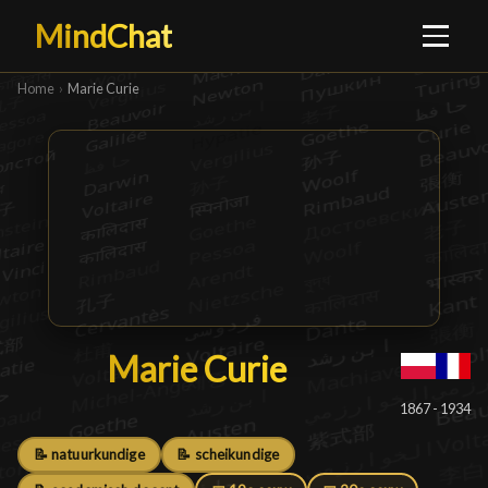
MindChat
Home
›
Marie Curie
Marie Curie
Marie Curie
█
1867 - 1934
📝 natuurkundige
📝 scheikundige