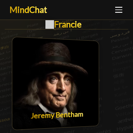
MindChat
Francie
Francie
█
Jeremy Bentham