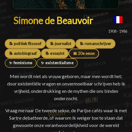
Simone de Beauvoir
Simone de Beauvoir
█
1908 - 1986
📝 politiek filosoof
📝 journalist
📝 romanschrijver
📝 autobiograaf
📝 essayist
📅 20e eeuw
✨ feminisme
✨ existentialisme
Men wordt niet als vrouw geboren, maar men wordt het;
door existentiële vragen en onvermoeibaar schrijven heb ik
vrijheid, onderdrukking en de mythen die ons binden
onderzocht.
Vraag me naar De tweede sekse, de Parijse cafés waar ik met
Sartre debatteerde, of waarom ik weiger toe te staan dat
gewoonte onze verantwoordelijkheid voor de wereld