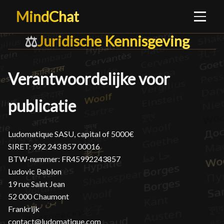
MindChat
Juridische Kennisgeving
Juridische Kennisgeving
█
⚖️
Verantwoordelijke voor
publicatie
Ludomatique SASU, capital of 5000€
SIRET: 992 243 857 00016
BTW-nummer: FR45992243857
Ludovic Bablon
19 rue Saint Jean
52 000 Chaumont
Frankrijk
contact@ludomatique.com