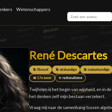
enkers
Wetenschappers
🔍
René Descartes
René Descartes
📝 filosoof
📝 wiskundige
📝 natuurkundige
📅 17e eeuw
✨ rationalisme
Twijfelen is het begin van wijsheid, en in d
het denken zelf mijn bestaan verzekert.
Vraag mij naar de samenhang tussen algeb