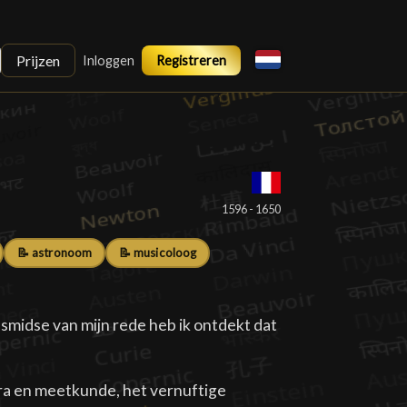
Prijzen
Inloggen
Registreren
█
1596 - 1650
📝 astronoom
📝 musicoloog
e smidse van mijn rede heb ik ontdekt dat
ra en meetkunde, het vernuftige