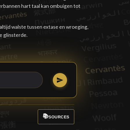
rbannen hart taal kan ombuigen tot
 altijd walste tussen extase en wroeging,
e glinsterde.
📚
SOURCES