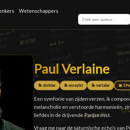
enkers
Wetenschappers
🔍
Paul Verlaine
Paul Verlaine
█
📝 dichter
📝 essayist
📝 vertaler
📅 19e
Een symfonie van zijden verzen, ik compo
melancholie en verstoorde harmonieën, z
liefdes in de drijvende Parijse mist.
Vraag me naar de saturnische echo's van P