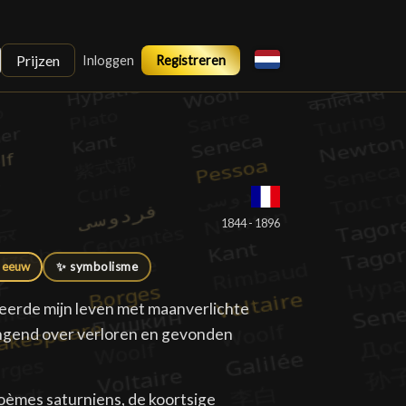
Prijzen
Inloggen
Registreren
1844 - 1896
 eeuw
✨ symbolisme
neerde mijn leven met maanverlichte
ingend over verloren en gevonden
oèmes saturniens, de koortsige