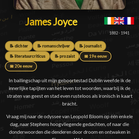
James Joyce
James Joyce
█
1882 - 1941
📝 dichter
📝 romanschrijver
📝 journalist
📝 literatuurcriticus
📝 prozaïst
📅 19e eeuw
📅 20e eeuw
In ballingschap uit mijn geboortestad Dublin weefde ik de
innerlijke tapijten van het leven tot woorden, waarbij ik de
straten van geest en stad even rusteloos als ironisch in kaart
bracht.
Vraag mij naar de odyssee van Leopold Bloom op één enkele
dag, naar Stephens hoogvliegende gedachten, of naar die
donderwoorden die denderen door droom en ontwaken in