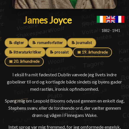
James Joyce
James Joyce
█
1882 - 1941
📝 digter
📝 romanforfatter
📝 journalist
📝 litteraturkritiker
📝 prosaist
📅 19. århundrede
📅 20. århundrede
I eksil fra mit fødested Dublin vævede jeg livets indre
gobeliner til ord og kortlagde både sindets og byens gader
med rastløs, ironisk opfindsomhed.
Spørg mig om Leopold Blooms odyssé gennem en enkelt dag,
Stephens svæv, eller de tordnende ord, der vælter gennem
drøm og vågen i Finnegans Wake.
Intet sprog var mig fremmed, for jeg omformede engelsk,