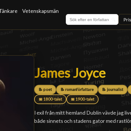
Tänkare
Vetenskapsmän
Pri
🔍
James Joyce
James Joyce
█
📝 poet
📝 romanförfattare
📝 journalist
📅 1800-talet
📅 1900-talet
I exil från mitt hemland Dublin vävde jag liv
både sinnets och stadens gator med rastlös