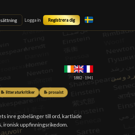
ssättning
Logga in
Registrera dig
1882 - 1941
📝 litteraturkritiker
📝 prosaist
ets inre gobelänger till ord, kartlade
, ironisk uppfinningsrikedom.