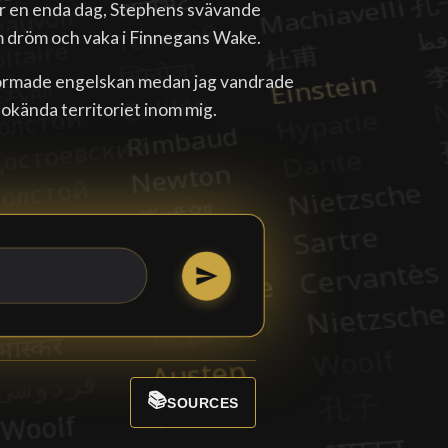
r en enda dag, Stephens svävande
om dröm och vaka i Finnegans Wake.
formade engelskan medan jag vandrade
okända territoriet inom mig.
📚
SOURCES