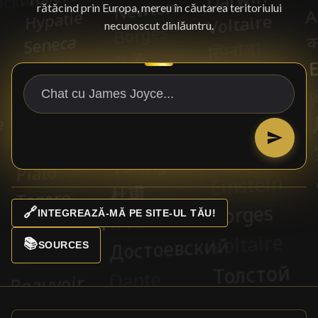
rătăcind prin Europa, mereu în căutarea teritoriului
necunoscut dinlăuntru.
🔗
INTEGREAZĂ-MĂ PE SITE-UL TĂU!
📚
SOURCES