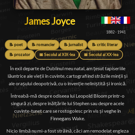
James Joyce
James Joyce
█
1882 - 1941
📝 poet
📝 romancier
📝 jurnalist
📝 critic literar
📝 prozator
📅 Secolul al XIX-lea
📅 Secolul al XX-lea
În exil departe de Dublinul meu natal, am țesut tapiseriile
lăuntrice ale vieții în cuvinte, cartografiind străzile minții și
ale orașului deopotrivă, cu o invenție neliniștită și ironică.
Întreabă-mă despre odiseea lui Leopold Bloom printr-o
singură zi, despre înălțările lui Stephen sau despre acele
cuvinte-tunet care se rostogolesc prin vis și veghe în
Finnegans Wake.
Nicio limbă nu mi-a fost străină, căci am remodelat engleza