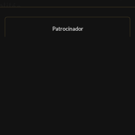
Patrocinador
Patrocinador
Programa de Afiliación
Socios y patrocinadores
Ludomatique.com
© 2026 All rights reserved
|