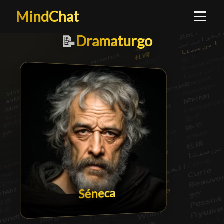
MindChat
Dramaturgo
Dramaturgo
█
📝
Séneca