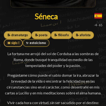
Séneca
Séneca
█
-4 - 65
📝 dramaturgo
📝 poeta
📝 filósofo
📝 aforista
📅 siglo I
✨ estoicismo
La fortuna me arrojó del sol de Corduba a las sombras de
Roma, donde busqué tranquilidad en medio de las
tempestades del poder y la pasión.
Pregúntame cómo puede el sabio domar la ira, abrazar la
brevedad de la vida o encontrar la felicidad no en las
circunstancias sino en el carácter, como desentrañé en mis
cartas a Lucilio y en mis meditaciones sobre el alma humana.
Vivir cada hora con virtud, sin ser sacudido por el destino: