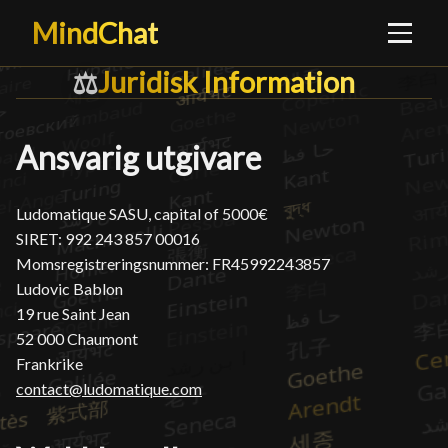
MindChat
Juridisk Information
Juridisk Information
█
⚖️
Ansvarig utgivare
Ludomatique SASU, capital of 5000€
SIRET: 992 243 857 00016
Momsregistreringsnummer: FR45992243857
Ludovic Bablon
19 rue Saint Jean
52 000 Chaumont
Frankrike
contact@ludomatique.com