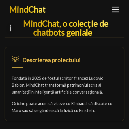
MindChat
MindChat, o colecție de chatb
MindChat, o colecție de
ℹ️
chatbots geniale
█
💡
Descrierea proiectului
Fondată în 2025 de fostul scriitor francez Ludovic
Bablon, MindChat transformă patrimoniul scris al
umanității în inteligență artificială conversațională.
Oricine poate acum să viseze cu Rimbaud, să discute cu
Marx sau să se gândească la fizică cu Einstein.